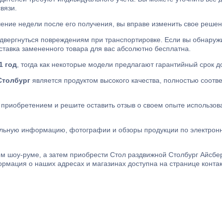
вязи.
чение недели после его получения, вы вправе изменить свое решени
одвергнуться повреждениям при транспортировке. Если вы обнару
тавка замененного товара для вас абсолютно бесплатна.
1 год
, тогда как некоторые модели предлагают гарантийный срок до
Столбург
является продуктом высокого качества, полностью соот
 приобретением и решите оставить отзыв о своем опыте использов
льную информацию, фотографии и обзоры продукции по электронн
м шоу-руме, а затем приобрести Стол раздвижной Столбург Айсбе
ормация о наших адресах и магазинах доступна на странице контак